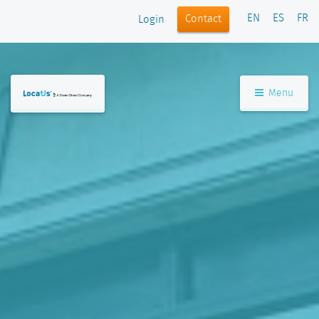
EN
ES
FR
Contact
Login
Menu