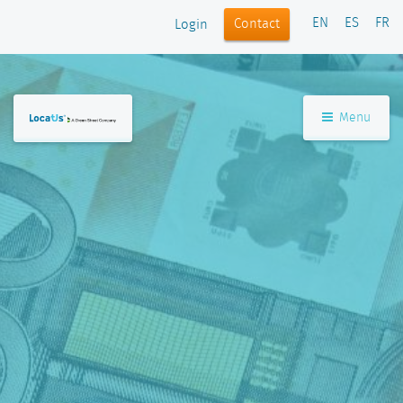
EN
ES
FR
Contact
Login
Menu