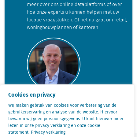
meer over ons online dataplatforms of over
hoe onze experts u kunnen helpen met uw
locatie vraagstukken. Of het nu gaat om retail,
woningbouwplannen of kantoren.
Cookies en privacy
Telefoon: +31(0) 85 760 3283
Wij maken gebruik van cookies voor verbetering van de
gebruikerservaring en analyse van de website. Hiervoor
E-mail: bjorn.jansen@locatus.com
bewaren wij geen persoonsgegevens. U kunt hierover meer
lezen in onze privacy verklaring en onze cookie
statement.
Privacy verklaring