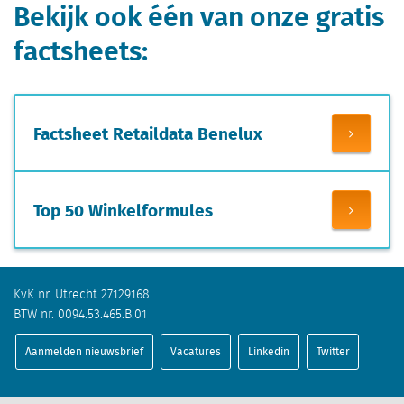
Bekijk ook één van onze gratis
factsheets:
Factsheet Retaildata Benelux
Top 50 Winkelformules
KvK nr. Utrecht 27129168
BTW nr. 0094.53.465.B.01
Aanmelden nieuwsbrief
Vacatures
Linkedin
Twitter