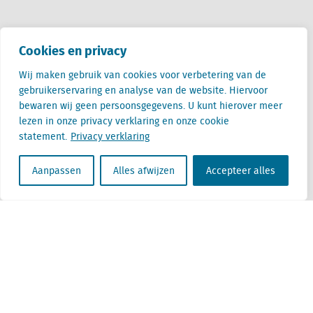
Contact
Cookies en privacy
Wij maken gebruik van cookies voor verbetering van de
+31 (0) 85 760 3283
gebruikerservaring en analyse van de website. Hiervoor
+32 (0) 2 267 2800
bewaren wij geen persoonsgegevens. U kunt hierover meer
info@locatus.com
lezen in onze privacy verklaring en onze cookie
statement.
Privacy verklaring
Kantoren
Aanpassen
Alles afwijzen
Accepteer alles
Nederland (hoofdkantoor)
Creative Valley
Stationsplein 32
3511 ED Utrecht
België
Cantersteen 47
1000 Brussel