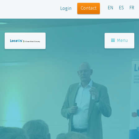
EN
ES
FR
Contact
Login
Menu