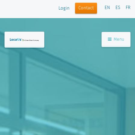
EN
ES
FR
Contact
Login
Menu