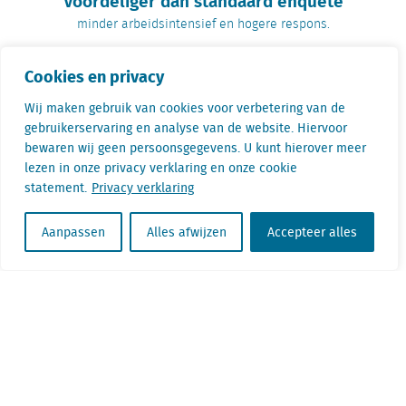
Voordeliger dan standaard enquête
minder arbeidsintensief en hogere respons.
Cookies en privacy
Ik wil graag meer weten
Wij maken gebruik van cookies voor verbetering van de
gebruikerservaring en analyse van de website. Hiervoor
bewaren wij geen persoonsgegevens. U kunt hierover meer
Lees ook meer
over de keuzes die Van der Vorm Vastgoed heeft
lezen in onze privacy verklaring en onze cookie
gemaakt
en hoe zij de bezoekersmonitor inzetten of
hoe WF
statement.
Privacy verklaring
communicatie de bezoekersmonitor inzet
om de effectiviteit van
hun campagnes bij winkelcentra te meten.
Aanpassen
Alles afwijzen
Accepteer alles
Stel uw vraag aan Björn
Jansen
Björn Jansen adviseert al jaren