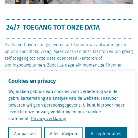
24/7 TOEGANG TOT ONZE DATA
Zoals hierboven aangegeven staat kunnen wij antwoord geven
op een specifieke vraag. Maar veel van onze klanten willen graag
zelf toegang tot onze data over retail, kantoren of
woningbouwplannen. Zodat ze deze elk moment zelf kunnen
raadplegen. In Locatus Online brengen wij alle belangrijke
informatie letterlijk in kaart. U ziet u wat de brancheverdeling is
Cookies en privacy
in een winkelgebied, de planstatus van woningbouwplannen of
Wij maken gebruik van cookies voor verbetering van de
welke winkelformule er in een pand zit, hoeveel passanten er
gebruikerservaring en analyse van de website. Hiervoor
lopen, wat de gezondheid van een winkelgebied of de spreiding
bewaren wij geen persoonsgegevens. U kunt hierover meer
en bezetting van kantoorpanden.
lezen in onze privacy verklaring en onze cookie
Lees meer over onze databases
of mail of bel ons met uw vraag.
statement.
Privacy verklaring
Stel uw vraag aan Björn
Aanpassen
Alles afwijzen
Accepteer alles