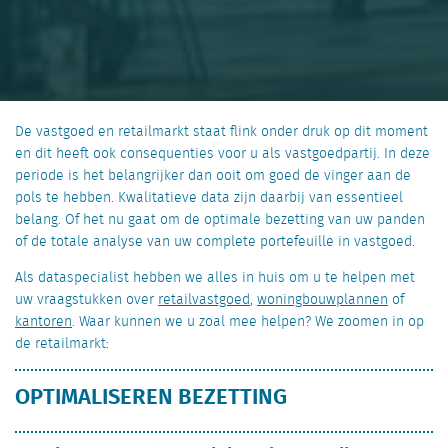
De vastgoed en retailmarkt staat flink onder druk op dit moment
en dit heeft ook consequenties voor u als vastgoedpartij. In deze
periode is het belangrijker dan ooit om goed de vinger aan de
pols te hebben. Kwalitatieve data zijn daarbij van essentieel
belang. Of het nu gaat om de optimale bezetting van uw panden
of de totale analyse van uw complete portefeuille in vastgoed.
Als dataspecialist hebben we alles in huis om u te helpen met
uw vraagstukken over
retailvastgoed
,
woningbouwplannen
of
kantoren
. Waar kunnen we u zoal mee helpen? We zoomen in op
de retailmarkt:
OPTIMALISEREN BEZETTING