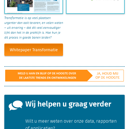
Transformatie is op veel plaatsen
urgenter dan ooit tevoren, en velen weten
– uit ervaring – dat dit veel eenvoudiger
lijkt dan het in de praktijk is. Hoe kun je
dit proces in goede banen leiden?
Whitepaper Transformatie
(2022)
Wij helpen u graag verder
Wilt u meer weten over onze data, rapporten
of applicaties?