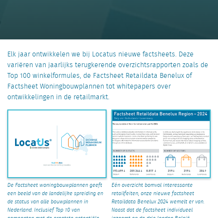
Elk jaar ontwikkelen we bij Locatus nieuwe factsheets. Deze
variëren van jaarlijks terugkerende overzichtsrapporten zoals de
Top 100 winkelformules, de Factsheet Retaildata Benelux of
Factsheet Woningbouwplannen tot whitepapers over
ontwikkelingen in de retailmarkt.
De Factsheet woningbouwplannen geeft
Eén overzicht bomvol interessante
een beeld van de landelijke spreiding en
retailfeiten, onze nieuwe factsheet
de status van alle bouwplannen in
Retaildata Benelux 2024 wemelt er van.
Nederland. Inclusief Top 10 van
Naast dat de factsheet individueel