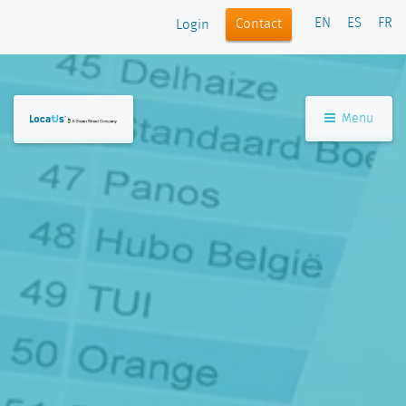
EN
ES
FR
Contact
Login
Menu