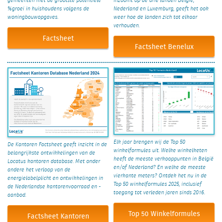
gemeenten met de grootste potentiële
inzoomt op de drie landen België,
%groei in huishoudens volgens de
Nederland en Luxemburg, geeft het ook
woningbouwopgaves.
weer hoe de landen zich tot elkaar
verhouden.
Factsheet
Factsheet Benelux
Woningbouwplannen
Elk jaar brengen wij de Top 50
De Kantoren Factsheet geeft inzicht in de
winkelformules uit. Welke winkelketen
belangrijkste ontwikkelingen van de
heeft de meeste verkooppunten in België
Locatus kantoren database. Met onder
en/of Nederland? En welke de meeste
andere het verloop van de
vierkante meters? Ontdek het nu in de
energielabelplicht en ontwikkelingen in
Top 50 winkelformules 2025, inclusief
de Nederlandse kantorenvoorraad en -
toegang tot verleden jaren sinds 2016.
aanbod.
Top 50 Winkelformules
Factsheet Kantoren