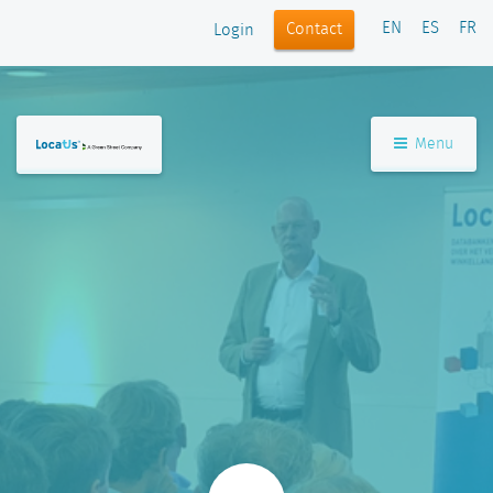
EN
ES
FR
Contact
Login
Menu