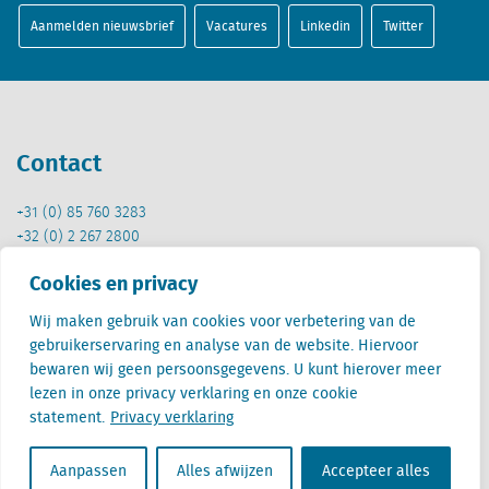
Aanmelden nieuwsbrief
Vacatures
Linkedin
Twitter
Contact
+31 (0) 85 760 3283
+32 (0) 2 267 2800
info@locatus.com
Cookies en privacy
Kantoren
Wij maken gebruik van cookies voor verbetering van de
gebruikerservaring en analyse van de website. Hiervoor
bewaren wij geen persoonsgegevens. U kunt hierover meer
Nederland (hoofdkantoor)
lezen in onze privacy verklaring en onze cookie
Creative Valley
statement.
Privacy verklaring
Stationsplein 32
3511 ED Utrecht
Aanpassen
Alles afwijzen
Accepteer alles