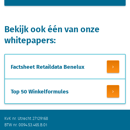
Bekijk ook één van onze
whitepapers:
Factsheet Retaildata Benelux
Top 50 Winkelformules
KvK nr. Utrecht 27129168
BTW nr. 0094.53.465.B.01