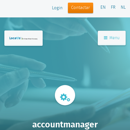
EN
FR
NL
Contactar
Login
Menu
accountmanager