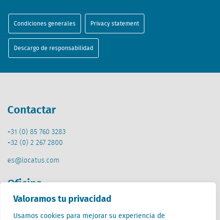
Condiciones generales
Privacy statement
Descargo de responsabilidad
Contactar
+31 (0) 85 760 3283
+32 (0) 2 267 2800
es@locatus.com
Oficina
Valoramos tu privacidad
Países Bajos (HQ)
Usamos cookies para mejorar su experiencia de
Creative Valley