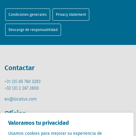
Condiciones generales
Privacy statement
Descargo de responsabilidad
Contactar
+31 (0) 85 760 3283
+32 (0) 2 267 2800
es@locatus.com
Oficina
Valoramos tu privacidad
Países Bajos (HQ)
Usamos cookies para mejorar su experiencia de
Creative Valley