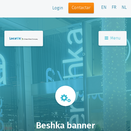
EN
FR
NL
Contactar
Login
Menu
Beshka banner