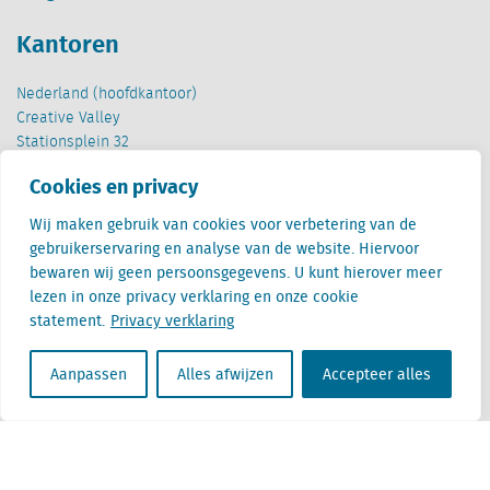
Kantoren
Nederland (hoofdkantoor)
Creative Valley
Stationsplein 32
3511 ED Utrecht
Cookies en privacy
België
Wij maken gebruik van cookies voor verbetering van de
Cantersteen 47
gebruikerservaring en analyse van de website. Hiervoor
1000 Brussel
bewaren wij geen persoonsgegevens. U kunt hierover meer
lezen in onze privacy verklaring en onze cookie
statement.
Privacy verklaring
Aanpassen
Alles afwijzen
Accepteer alles
Locatus B.V. and Locatus Belgie B.V. are wholly-owned subsidiaries of Green Street
Advisors, LLC. While Green Street offers some regulated products and services, global
Research, Data and Analytics products along with Green Street’s global News
publications are not provided as an investment advisor nor in the capacity of a
fiduciary. The Locatus companies are not regulated Green Street businesses. Our