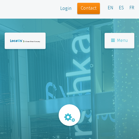
EN
ES
FR
Contact
Login
Menu