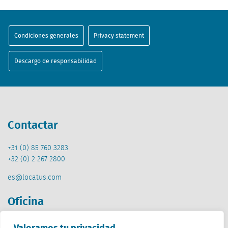
Condiciones generales
Privacy statement
Descargo de responsabilidad
Contactar
+31 (0) 85 760 3283
+32 (0) 2 267 2800
es@locatus.com
Oficina
Países Bajos (HQ)
Valoramos tu privacidad