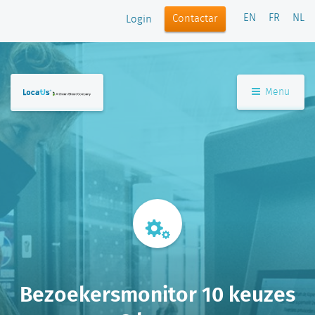
EN
FR
NL
Contactar
Login
Menu
Bezoekersmonitor 10 keuzes