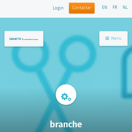
EN
FR
NL
Contactar
Login
Menu
branche