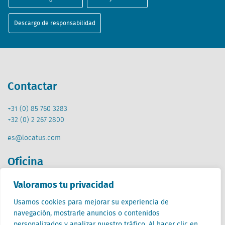
Descargo de responsabilidad
Contactar
+31 (0) 85 760 3283
+32 (0) 2 267 2800
es@locatus.com
Oficina
Valoramos tu privacidad
Países Bajos (HQ)
Creative Valley
Usamos cookies para mejorar su experiencia de
Stationsplein 32
navegación, mostrarle anuncios o contenidos
3511 ED Utrecht
personalizados y analizar nuestro tráfico. Al hacer clic en