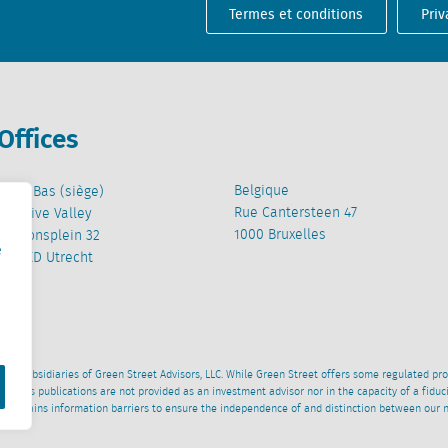
Termes et conditions
Priv
Offices
Belgique
Pays-Bas (siège)
Rue Cantersteen 47
Creative Valley
1000 Bruxelles
Stationsplein 32
e
3511 ED Utrecht
wned subsidiaries of Green Street Advisors, LLC. While Green Street offers some regulated pr
al News publications are not provided as an investment advisor nor in the capacity of a fidu
 maintains information barriers to ensure the independence of and distinction between our 