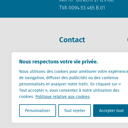
KvK nr. Utrecht 27129168
TVA 0094.53.465.B.01
Contact
+31 (0) 85 760 3283
Nous respectons votre vie privée.
+32 (0) 2 267 2800
info@locatus.com
Nous utilisons des cookies pour améliorer votre expérienc
de navigation, diffuser des publicités ou des contenus
personnalisés et analyser notre trafic. En cliquant sur «
Tout accepter », vous consentez à notre utilisation des
cookies.
Politique relative aux cookies
Locatus B.V. and Locatus Belgie B.V. are wholly-o
Personnaliser
Tout rejeter
Accepter tout
Analytics products along with Green Street’s glob
Green Street businesses. Our global organization