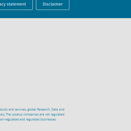
acy statement
Disclaimer
oducts and services, global Research, Data and
ciary. The Locatus companies are not regulated
non-regulated and regulated businesses.