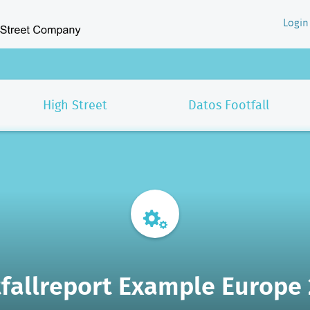
Login
High Street
Datos Footfall
fallreport Example Europe