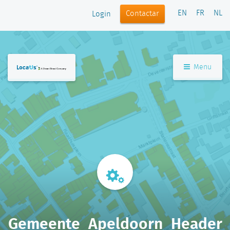
EN
FR
NL
Contactar
Login
Menu
Gemeente_Apeldoorn_Header