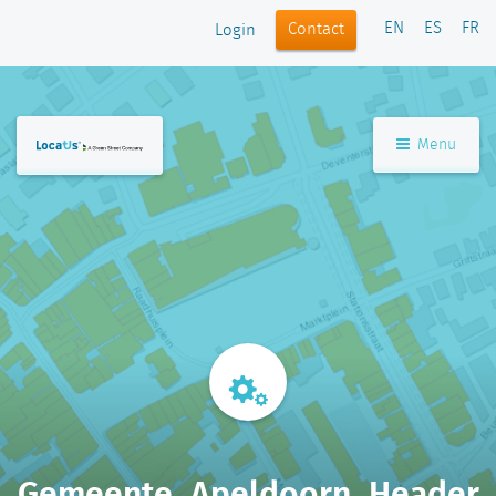
EN
ES
FR
Contact
Login
Menu
Gemeente_Apeldoorn_Header