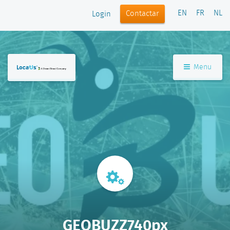
EN
FR
NL
Contactar
Login
Menu
GEOBUZZ740px