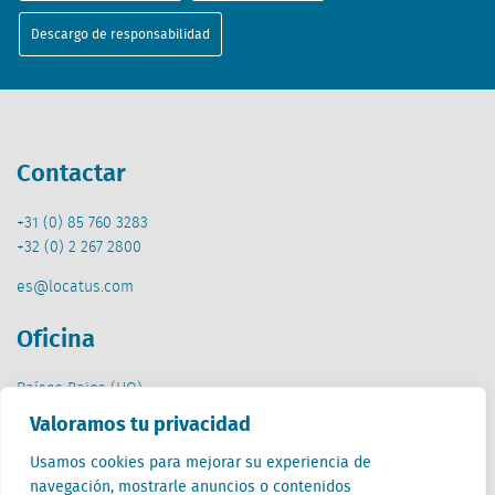
Descargo de responsabilidad
Contactar
+31 (0) 85 760 3283
+32 (0) 2 267 2800
es@locatus.com
Oficina
Países Bajos (HQ)
Creative Valley
Valoramos tu privacidad
Stationsplein 32
3511 ED Utrecht
Usamos cookies para mejorar su experiencia de
navegación, mostrarle anuncios o contenidos