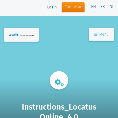
EN
FR
NL
Contactar
Login
Menu
Instructions_Locatus
Online_4.0