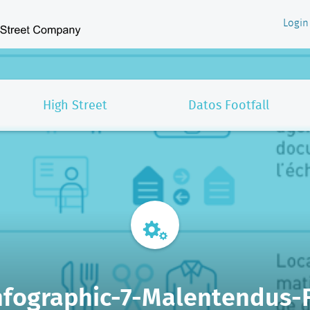
Login
High Street
Datos Footfall
nfographic-7-Malentendus-