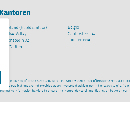
Kantoren
België
Nederland (hoofdkantoor)
Cantersteen 47
Creative Valley
1000 Brussel
Stationsplein 32
3511 ED Utrecht
wned subsidiaries of Green Street Advisors, LLC. While Green Street offers some regulated pr
al News publications are not provided as an investment advisor nor in the capacity of a fidu
 maintains information barriers to ensure the independence of and distinction between our 
Disclaimer
ESG beleid
Beleid Moderne Slavernij