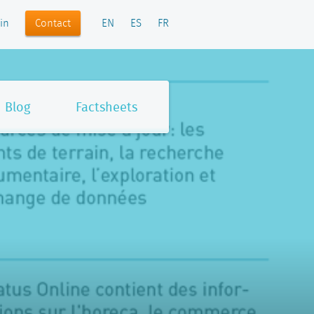
Contact
in
EN
ES
FR
Blog
Factsheets