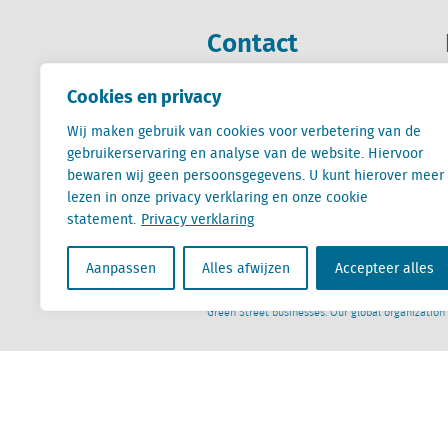
Contact
Cookies en privacy
+31 (0) 85 760 3283
+32 (0) 2 267 2800
Wij maken gebruik van cookies voor verbetering van de
gebruikerservaring en analyse van de website. Hiervoor
info@locatus.com
bewaren wij geen persoonsgegevens. U kunt hierover meer
lezen in onze privacy verklaring en onze cookie
statement.
Privacy verklaring
Aanpassen
Alles afwijzen
Accepteer alles
Locatus B.V. and Locatus Belgie B.V. are wholly-o
Analytics products along with Green Street’s glob
Green Street businesses. Our global organization
Algemene voorwaarden
Privacy verklaring