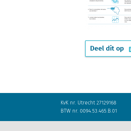
Deel dit op
KvK nr. Utrecht 27129168
BTW nr. 0094.53.465.B.01