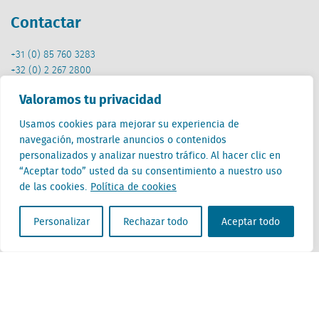
Contactar
+31 (0) 85 760 3283
+32 (0) 2 267 2800
es@locatus.com
Valoramos tu privacidad
Oficina
Usamos cookies para mejorar su experiencia de
navegación, mostrarle anuncios o contenidos
personalizados y analizar nuestro tráfico. Al hacer clic en
Países Bajos (HQ)
“Aceptar todo” usted da su consentimiento a nuestro uso
Creative Valley
de las cookies.
Política de cookies
Stationsplein 32
3511 ED Utrecht
Personalizar
Rechazar todo
Aceptar todo