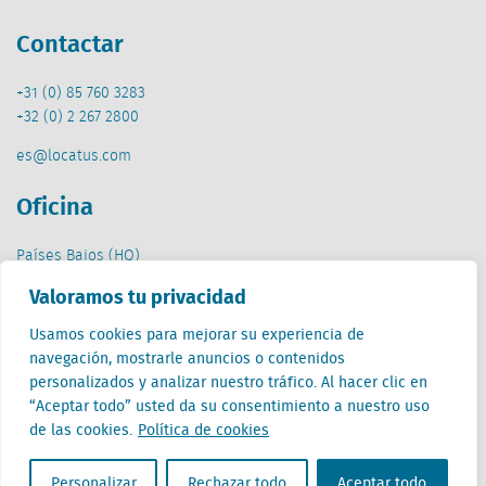
Contactar
+31 (0) 85 760 3283
+32 (0) 2 267 2800
es@locatus.com
Oficina
Países Bajos (HQ)
Creative Valley
Valoramos tu privacidad
Stationsplein 32
3511 ED Utrecht
Usamos cookies para mejorar su experiencia de
navegación, mostrarle anuncios o contenidos
personalizados y analizar nuestro tráfico. Al hacer clic en
“Aceptar todo” usted da su consentimiento a nuestro uso
de las cookies.
Política de cookies
Personalizar
Rechazar todo
Aceptar todo