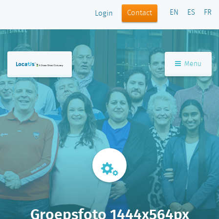
EN
ES
FR
Contact
Login
Menu
Groepsfoto 1444x564px