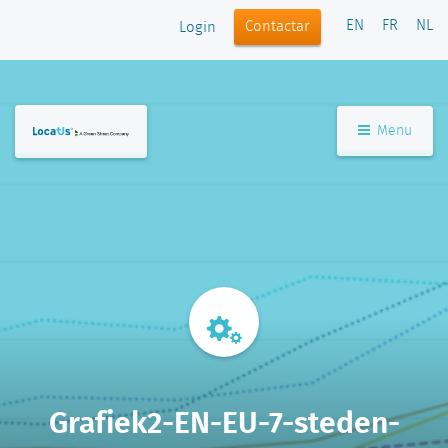
EN
FR
NL
Contactar
Login
Menu
Grafiek2-EN-EU-7-steden-