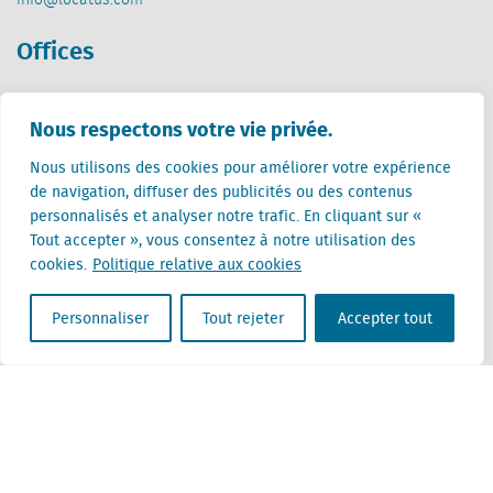
info@locatus.com
Offices
Pays-Bas (siège)
Creative Valley
Nous respectons votre vie privée.
Stationsplein 32
Nous utilisons des cookies pour améliorer votre expérience
3511 ED Utrecht
de navigation, diffuser des publicités ou des contenus
personnalisés et analyser notre trafic. En cliquant sur «
Belgique
Tout accepter », vous consentez à notre utilisation des
Rue Cantersteen 47
cookies.
Politique relative aux cookies
1000 Bruxelles
Personnaliser
Tout rejeter
Accepter tout
Locatus B.V. and Locatus Belgie B.V. are wholly-owned subsidiaries of Green Street
Advisors, LLC. While Green Street offers some regulated products and services, global
Research, Data and Analytics products along with Green Street’s global News
publications are not provided as an investment advisor nor in the capacity of a