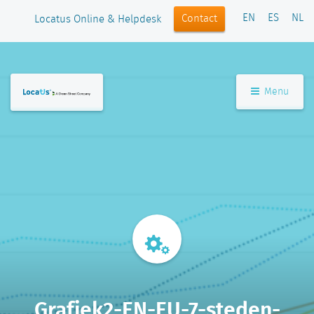
EN
ES
NL
Contact
Locatus Online & Helpdesk
Menu
Grafiek2-EN-EU-7-steden-