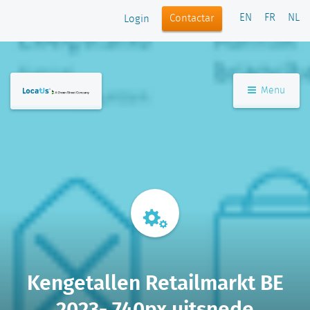
EN
FR
NL
Contactar
Login
Menu
Kengetallen Retailmarkt BE
2023- 740px uitsnede