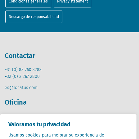
Condiciones generales
Privacy statement
Descargo de responsabilidad
Contactar
+31 (0) 85 760 3283
+32 (0) 2 267 2800
es@locatus.com
Oficina
Países Bajos (HQ)
Creative Valley
Valoramos tu privacidad
Stationsplein 32
Usamos cookies para mejorar su experiencia de
3511 ED Utrecht