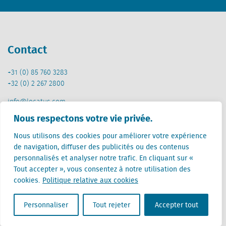
Contact
+31 (0) 85 760 3283
+32 (0) 2 267 2800
info@locatus.com
Nous respectons votre vie privée.
Offices
Nous utilisons des cookies pour améliorer votre expérience
de navigation, diffuser des publicités ou des contenus
Pays-Bas (siège)
personnalisés et analyser notre trafic. En cliquant sur «
Creative Valley
Tout accepter », vous consentez à notre utilisation des
Stationsplein 32
cookies.
Politique relative aux cookies
3511 ED Utrecht
Belgique
Personnaliser
Tout rejeter
Accepter tout
Rue Cantersteen 47
1000 Bruxelles