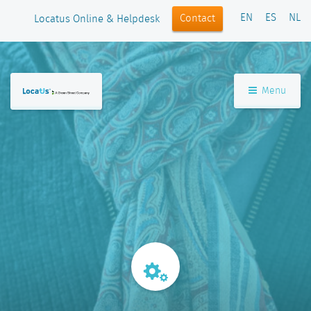
EN
ES
NL
Contact
Locatus Online & Helpdesk
Menu