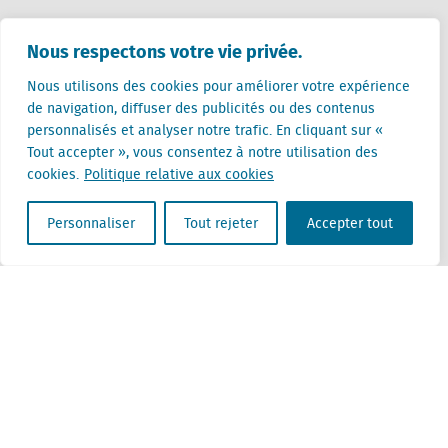
Pays-Bas (siège)
Nous respectons votre vie privée.
Creative Valley
Stationsplein 32
Nous utilisons des cookies pour améliorer votre expérience
3511 ED Utrecht
de navigation, diffuser des publicités ou des contenus
personnalisés et analyser notre trafic. En cliquant sur «
Belgique
Tout accepter », vous consentez à notre utilisation des
Rue Cantersteen 47
cookies.
Politique relative aux cookies
1000 Bruxelles
Personnaliser
Tout rejeter
Accepter tout
Locatus B.V. and Locatus Belgie B.V. are wholly-owned subsidiaries of Green Street
Advisors, LLC. While Green Street offers some regulated products and services, global
Research, Data and Analytics products along with Green Street’s global News
publications are not provided as an investment advisor nor in the capacity of a
fiduciary. The Locatus companies are not regulated Green Street businesses. Our
global organization maintains information barriers to ensure the independence of
and distinction between our non-regulated and regulated businesses.