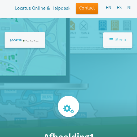
EN
ES
NL
Contact
Locatus Online & Helpdesk
Menu
Afbeelding1