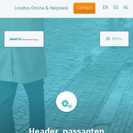
EN
ES
NL
Contact
Locatus Online & Helpdesk
Menu
Header_passanten