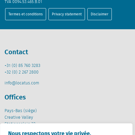
TVA 0094.53.465.B.01
Termes et conditions
Privacy statement
Disclaimer
Contact
+31 (0) 85 760 3283
+32 (0) 2 267 2800
info@locatus.com
Offices
Pays-Bas (siège)
Creative Valley
Stationsplein 32
3511 ED Utrecht
Nous respectons votre vie privée.