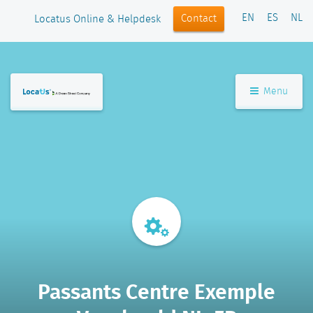
EN
ES
NL
Contact
Locatus Online & Helpdesk
Menu
Passants Centre Exemple