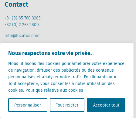
Contact
+31 (0) 85 760 3283
+32 (0) 2 267 2800
info@locatus.com
Offices
Nous respectons votre vie privée.
Pays-Bas (siège)
Nous utilisons des cookies pour améliorer votre expérience
Creative Valley
de navigation, diffuser des publicités ou des contenus
Stationsplein 32
personnalisés et analyser notre trafic. En cliquant sur «
3511 ED Utrecht
Tout accepter », vous consentez à notre utilisation des
cookies.
Politique relative aux cookies
Belgique
Rue Cantersteen 47
Personnaliser
Tout rejeter
Accepter tout
1000 Bruxelles