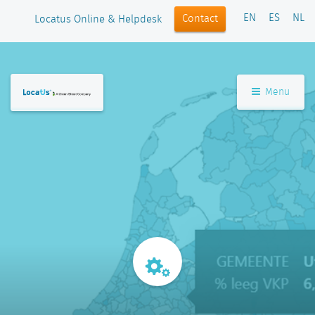
EN
ES
NL
Contact
Locatus Online & Helpdesk
Menu