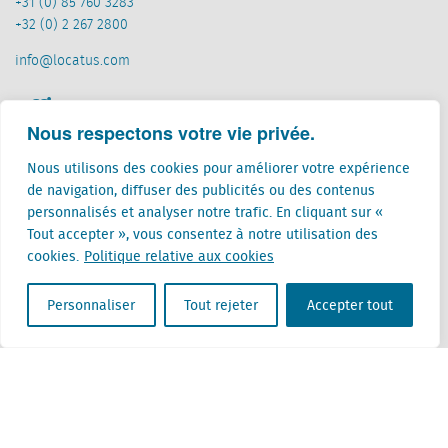
+31 (0) 85 760 3283
+32 (0) 2 267 2800
info@locatus.com
Offices
Nous respectons votre vie privée.
Pays-Bas (siège)
Nous utilisons des cookies pour améliorer votre expérience
Creative Valley
de navigation, diffuser des publicités ou des contenus
Stationsplein 32
personnalisés et analyser notre trafic. En cliquant sur «
3511 ED Utrecht
Tout accepter », vous consentez à notre utilisation des
cookies.
Politique relative aux cookies
Belgique
Rue Cantersteen 47
1000 Bruxelles
Personnaliser
Tout rejeter
Accepter tout
Locatus B.V. and Locatus Belgie B.V. are wholly-owned subsidiaries of Green Street