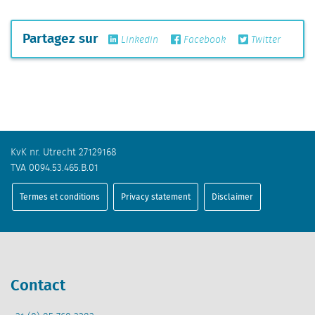
Partagez sur
Linkedin
Facebook
Twitter
KvK nr. Utrecht 27129168
TVA 0094.53.465.B.01
Termes et conditions
Privacy statement
Disclaimer
Contact