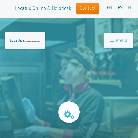
EN
ES
NL
Contact
Locatus Online & Helpdesk
Menu