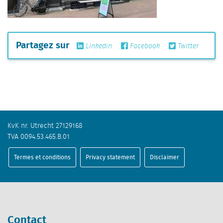
Partagez sur
Linkedin
Facebook
Twitter
KvK nr. Utrecht 27129168
TVA 0094.53.465.B.01
Termes et conditions
Privacy statement
Disclaimer
Contact