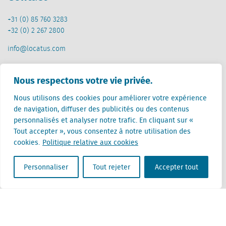
+31 (0) 85 760 3283
+32 (0) 2 267 2800
info@locatus.com
Offices
Nous respectons votre vie privée.
Pays-Bas (siège)
Nous utilisons des cookies pour améliorer votre expérience
Creative Valley
de navigation, diffuser des publicités ou des contenus
Stationsplein 32
personnalisés et analyser notre trafic. En cliquant sur «
3511 ED Utrecht
Tout accepter », vous consentez à notre utilisation des
cookies.
Politique relative aux cookies
Belgique
Rue Cantersteen 47
Personnaliser
Tout rejeter
Accepter tout
1000 Bruxelles