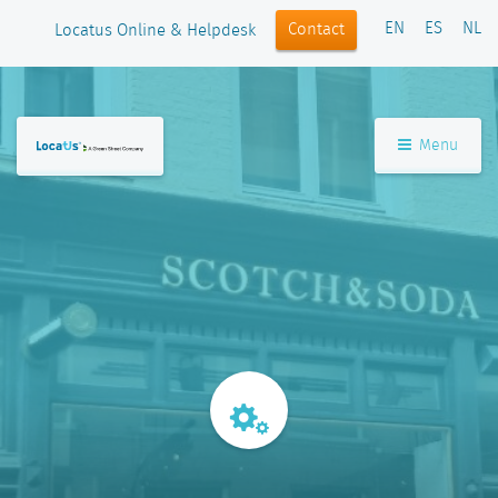
EN
ES
NL
Contact
Locatus Online & Helpdesk
Menu