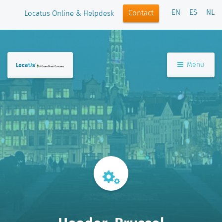
EN
ES
NL
Contact
Locatus Online & Helpdesk
Menu