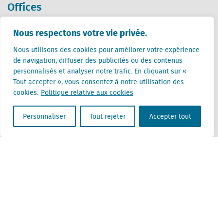
Offices
Pays-Bas (siège)
Nous respectons votre vie privée.
Creative Valley
Nous utilisons des cookies pour améliorer votre expérience
Stationsplein 32
de navigation, diffuser des publicités ou des contenus
3511 ED Utrecht
personnalisés et analyser notre trafic. En cliquant sur «
Belgique
Tout accepter », vous consentez à notre utilisation des
Rue Cantersteen 47
cookies.
Politique relative aux cookies
1000 Bruxelles
Personnaliser
Tout rejeter
Accepter tout
Locatus B.V. and Locatus Belgie B.V. are wholly-owned subsidiaries of Green Street
Advisors, LLC. While Green Street offers some regulated products and services, global
Research, Data and Analytics products along with Green Street’s global News
publications are not provided as an investment advisor nor in the capacity of a
fiduciary. The Locatus companies are not regulated Green Street businesses. Our
global organization maintains information barriers to ensure the independence of