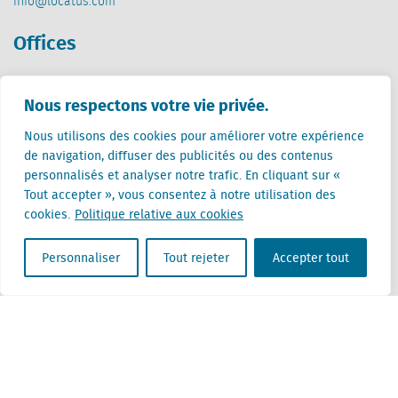
info@locatus.com
Offices
Pays-Bas (siège)
Nous respectons votre vie privée.
Creative Valley
Stationsplein 32
Nous utilisons des cookies pour améliorer votre expérience
3511 ED Utrecht
de navigation, diffuser des publicités ou des contenus
personnalisés et analyser notre trafic. En cliquant sur «
Belgique
Tout accepter », vous consentez à notre utilisation des
Rue Cantersteen 47
cookies.
Politique relative aux cookies
1000 Bruxelles
Personnaliser
Tout rejeter
Accepter tout
Locatus B.V. and Locatus Belgie B.V. are wholly-owned subsidiaries of Green Street
Advisors, LLC. While Green Street offers some regulated products and services, global
Research, Data and Analytics products along with Green Street’s global News
publications are not provided as an investment advisor nor in the capacity of a