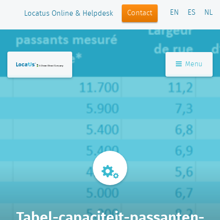
EN
ES
NL
Contact
Locatus Online & Helpdesk
Menu
Tabel-capaciteit-passanten-