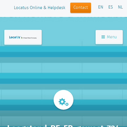
EN
ES
NL
Contact
Locatus Online & Helpdesk
Menu