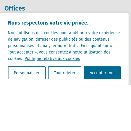
Offices
Pays-Bas (siège)
Nous respectons votre vie privée.
Creative Valley
Nous utilisons des cookies pour améliorer votre expérience
Stationsplein 32
de navigation, diffuser des publicités ou des contenus
3511 ED Utrecht
personnalisés et analyser notre trafic. En cliquant sur «
Tout accepter », vous consentez à notre utilisation des
Belgique
cookies.
Politique relative aux cookies
Rue Cantersteen 47
1000 Bruxelles
Personnaliser
Tout rejeter
Accepter tout
Locatus B.V. and Locatus Belgie B.V. are wholly-owned subsidiaries of Green Street
Advisors, LLC. While Green Street offers some regulated products and services, global
Research, Data and Analytics products along with Green Street’s global News
publications are not provided as an investment advisor nor in the capacity of a
fiduciary. The Locatus companies are not regulated Green Street businesses. Our