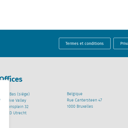
Termes et conditions
Priv
Offices
Belgique
Pays-Bas (siège)
e
Rue Cantersteen 47
Creative Valley
1000 Bruxelles
Stationsplein 32
3511 ED Utrecht