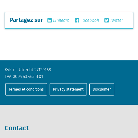
Partagez sur
Linkedin
Facebook
Twitter
KvK nr. Utrecht 27129168
TVA 0094.53.465.B.01
Termes et conditions
Privacy statement
Disclaimer
Contact