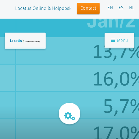
EN
ES
NL
Contact
Locatus Online & Helpdesk
Menu