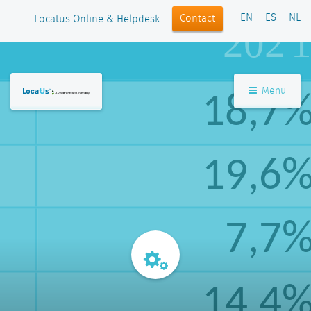
EN
ES
NL
Contact
Locatus Online & Helpdesk
Menu