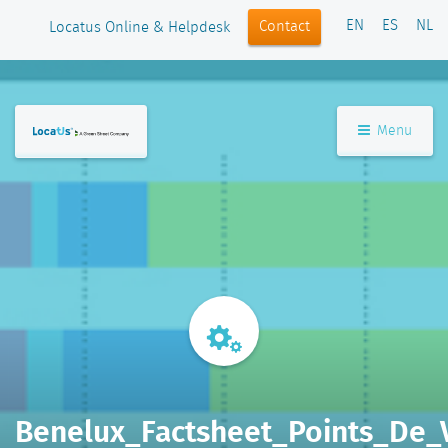
EN
ES
NL
Contact
Locatus Online & Helpdesk
Menu
Benelux_Factsheet_Points_De_