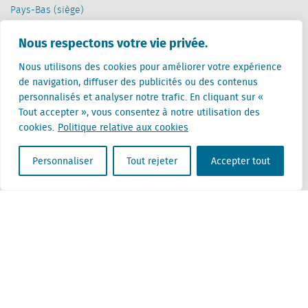
Pays-Bas (siège)
Creative Valley
Stationsplein 32
Nous respectons votre vie privée.
3511 ED Utrecht
Nous utilisons des cookies pour améliorer votre expérience
de navigation, diffuser des publicités ou des contenus
Belgique
personnalisés et analyser notre trafic. En cliquant sur «
Rue Cantersteen 47
Tout accepter », vous consentez à notre utilisation des
1000 Bruxelles
cookies.
Politique relative aux cookies
Personnaliser
Tout rejeter
Accepter tout
Locatus B.V. and Locatus Belgie B.V. are wholly-owned subsidiaries of Green Street
Advisors, LLC. While Green Street offers some regulated products and services, global
Research, Data and Analytics products along with Green Street’s global News
publications are not provided as an investment advisor nor in the capacity of a
fiduciary. The Locatus companies are not regulated Green Street businesses. Our
global organization maintains information barriers to ensure the independence of
and distinction between our non-regulated and regulated businesses.