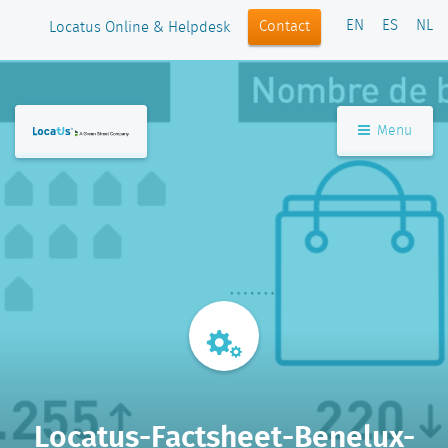
EN
ES
NL
Contact
Locatus Online & Helpdesk
Menu
Locatus-Factsheet-Benelux-