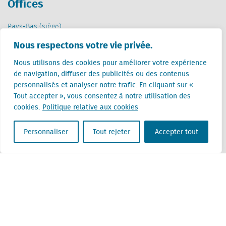
Offices
Pays-Bas (siège)
Creative Valley
Nous respectons votre vie privée.
Stationsplein 32
3511 ED Utrecht
Nous utilisons des cookies pour améliorer votre expérience
de navigation, diffuser des publicités ou des contenus
Belgique
personnalisés et analyser notre trafic. En cliquant sur «
Rue Cantersteen 47
Tout accepter », vous consentez à notre utilisation des
1000 Bruxelles
cookies.
Politique relative aux cookies
Personnaliser
Tout rejeter
Accepter tout
Locatus B.V. and Locatus Belgie B.V. are wholly-owned subsidiaries of Green Street
Advisors, LLC. While Green Street offers some regulated products and services, global
Research, Data and Analytics products along with Green Street’s global News
publications are not provided as an investment advisor nor in the capacity of a
fiduciary. The Locatus companies are not regulated Green Street businesses. Our
global organization maintains information barriers to ensure the independence of
and distinction between our non-regulated and regulated businesses.