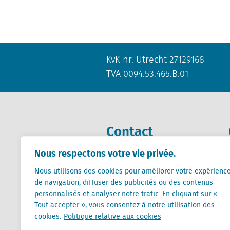
KvK nr. Utrecht 27129168
TVA 0094.53.465.B.01
Contact
Nous respectons votre vie privée.
+31 (0) 85 760 3283
+32 (0) 2 267 2800
Nous utilisons des cookies pour améliorer votre expérienc
de navigation, diffuser des publicités ou des contenus
info@locatus.com
personnalisés et analyser notre trafic. En cliquant sur «
Tout accepter », vous consentez à notre utilisation des
cookies.
Politique relative aux cookies