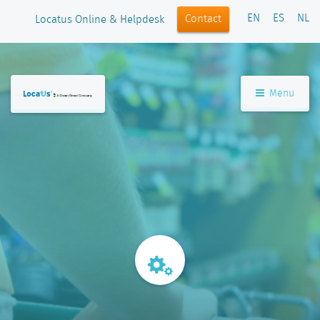
EN
ES
NL
Contact
Locatus Online & Helpdesk
Menu