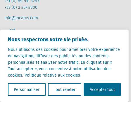
+31 (0) 85 760 3283
+32 (0) 2 267 2800
info@locatus.com
Offices
Nous respectons votre vie privée.
Pays-Bas (siège)
Nous utilisons des cookies pour améliorer votre expérience
Creative Valley
de navigation, diffuser des publicités ou des contenus
Stationsplein 32
personnalisés et analyser notre trafic. En cliquant sur «
3511 ED Utrecht
Tout accepter », vous consentez à notre utilisation des
cookies.
Politique relative aux cookies
Belgique
Rue Cantersteen 47
1000 Bruxelles
Personnaliser
Tout rejeter
Accepter tout
Locatus B.V. and Locatus Belgie B.V. are wholly-owned subsidiaries of Green Street