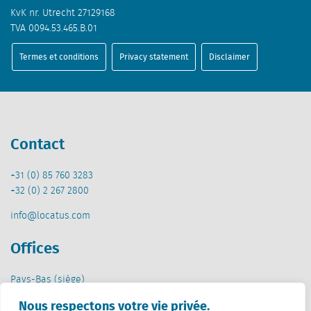
KvK nr. Utrecht 27129168
TVA 0094.53.465.B.01
Termes et conditions
Privacy statement
Disclaimer
Contact
+31 (0) 85 760 3283
+32 (0) 2 267 2800
info@locatus.com
Offices
Pays-Bas (siège)
Creative Valley
Nous respectons votre vie privée.
Stationsplein 32