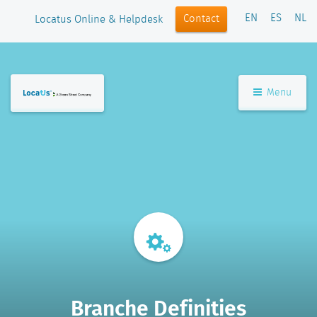
EN
ES
NL
Contact
Locatus Online & Helpdesk
Menu
Branche Definities