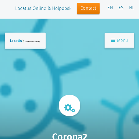
EN
ES
NL
Contact
Locatus Online & Helpdesk
Menu
Corona2