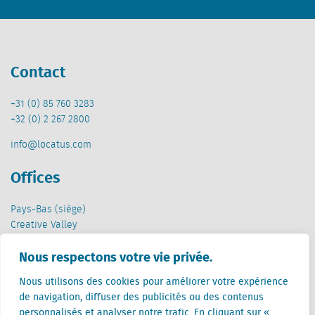
Contact
+31 (0) 85 760 3283
+32 (0) 2 267 2800
info@locatus.com
Offices
Pays-Bas (siège)
Creative Valley
Stationsplein 32
Nous respectons votre vie privée.
3511 ED Utrecht
Nous utilisons des cookies pour améliorer votre expérience
Belgique
de navigation, diffuser des publicités ou des contenus
Rue Cantersteen 47
personnalisés et analyser notre trafic. En cliquant sur «