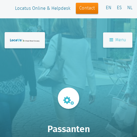
EN
ES
NL
Contact
Locatus Online & Helpdesk
Menu
Passanten