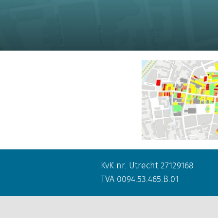
KvK nr. Utrecht 27129168
TVA 0094.53.465.B.01