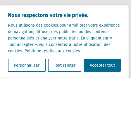
Pays-Bas (siège)
Nous respectons votre vie privée.
Creative Valley
Stationsplein 32
Nous utilisons des cookies pour améliorer votre expérience
3511 ED Utrecht
de navigation, diffuser des publicités ou des contenus
personnalisés et analyser notre trafic. En cliquant sur «
Belgique
Tout accepter », vous consentez à notre utilisation des
Rue Cantersteen 47
cookies.
Politique relative aux cookies
1000 Bruxelles
Personnaliser
Tout rejeter
Accepter tout
Locatus B.V. and Locatus Belgie B.V. are wholly-owned subsidiaries of Green Street
Advisors, LLC. While Green Street offers some regulated products and services, global
Research, Data and Analytics products along with Green Street’s global News
publications are not provided as an investment advisor nor in the capacity of a
fiduciary. The Locatus companies are not regulated Green Street businesses. Our
global organization maintains information barriers to ensure the independence of
and distinction between our non-regulated and regulated businesses.