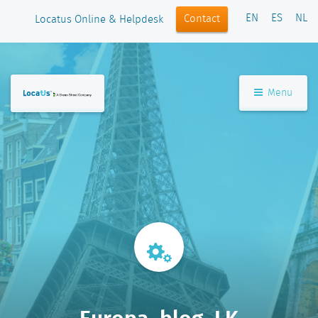
EN
ES
NL
Contact
Locatus Online & Helpdesk
Menu
Europa_blog_LK