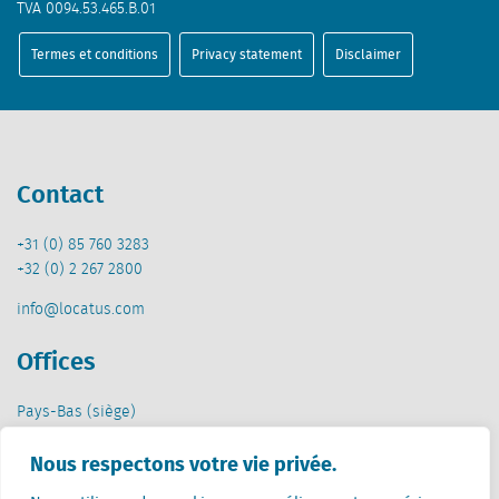
TVA 0094.53.465.B.01
Termes et conditions
Privacy statement
Disclaimer
Contact
+31 (0) 85 760 3283
+32 (0) 2 267 2800
info@locatus.com
Offices
Pays-Bas (siège)
Creative Valley
Nous respectons votre vie privée.
Stationsplein 32
3511 ED Utrecht