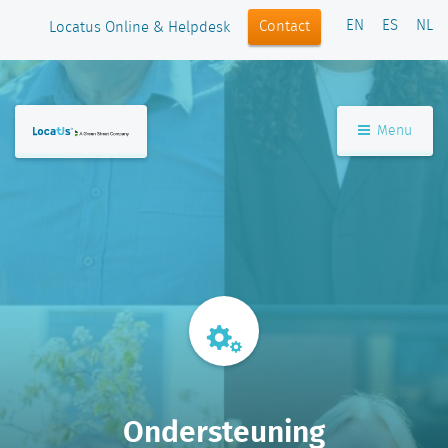
EN
ES
NL
Contact
Locatus Online & Helpdesk
Menu
Ondersteuning