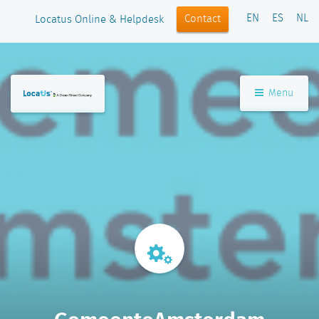
EN
ES
NL
Contact
Locatus Online & Helpdesk
Menu